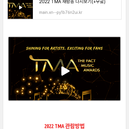
2022 TMA 재방송 다시보기(+무료)
main.xn--py1b76n2ui.kr
2022 TMA 관람방법