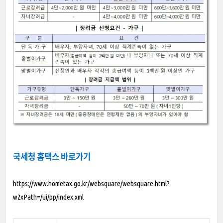
국세청 홈택스 바로가기
https://www.hometax.go.kr/websquare/websquare.html?
w2xPath=/ui/pp/index.xml