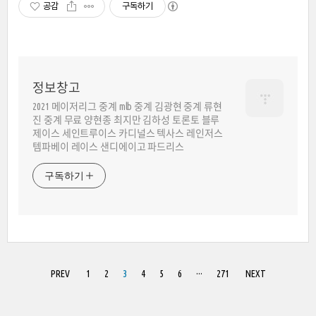
공감
구독하기
정보창고
2021 메이저리그 중계 mlb 중계 김광현 중계 류현
진 중계 무료 양현종 최지만 김하성 토론토 블루
제이스 세인트루이스 카디널스 텍사스 레인저스
템파베이 레이스 샌디에이고 파드리스
구독하기
PREV
1
2
3
4
5
6
···
271
NEXT