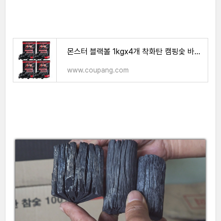
몬스터 블랙볼 1kgx4개 착화탄 캠핑숯 바베큐숯 야자숯
www.coupang.com